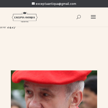
exceptaantiqua@gmail.com
Warning
: Trying to access array offset on value of type bool in
/home/clients/5878c93dae3916ada0d395ae4c8edcee/e
content/themes/Divi/includes/builder/functions.php
on
line
2427