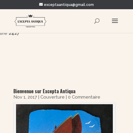
exceptaantiqua@gmail.com
Warning
: Trying to access array offset on value of type bool in
/home/clients/5878c93dae3916ada0d395ae4c8edcee/e
content/themes/Divi/includes/builder/functions.php
on
line
2427
Bienvenue sur Excepta Antiqua
Nov 1, 2017
|
Couverture
| 0 Commentaire