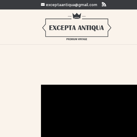
exceptaantiqua@gmail.com
Warning
: Trying to access array offset on value of type bool i
content/themes/Divi/includes/builder/functions.php
on 