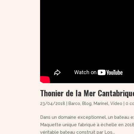
Thonier de la Mer Cantabriqu
23/04/2018
|
Barco
,
Blog
,
Marinel
,
Video
|
0 c
Dans un domaine exceptionnel, un bateau ex
Maquette unique fabriqué à échelle en 2018 pa
véritable bateau construit par Los...