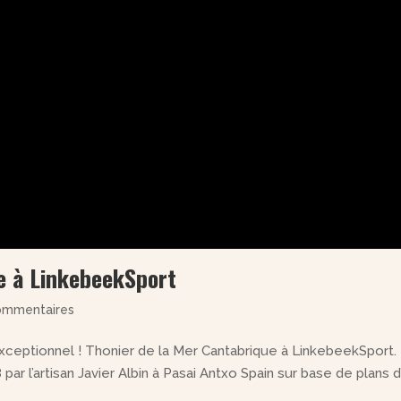
e à LinkebeekSport
ommentaires
ceptionnel ! Thonier de la Mer Cantabrique à LinkebeekSport.
r l’artisan Javier Albin à Pasai Antxo Spain sur base de plans d