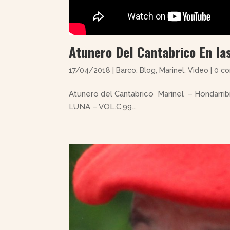
Atunero Del Cantabrico En la
17/04/2018
|
Barco
,
Blog
,
Marinel
,
Video
|
0 c
Atunero del Cantabrico Marinel – Hondarrib
LUNA – VOL.C.99...