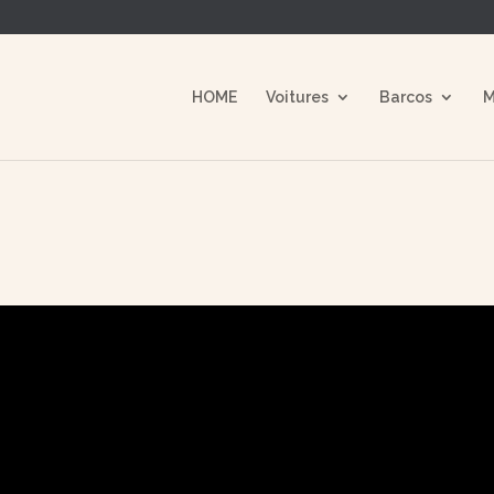
n
/home/clients/5878c93dae3916ada0d395ae4c8edcee/
line
2427
HOME
Voitures
Barcos
M