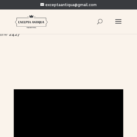
exceptaantiqua@gmail.com
Warning
: Trying to access array offset on value of type bool in
/home/clients/5878c93dae3916ada0d395ae4c8edcee/e
content/themes/Divi/includes/builder/functions.php
on
line
2427