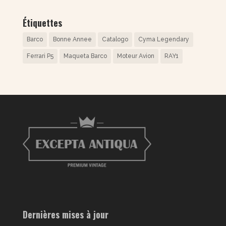
Étiquettes
Barco
Bonne Annee
Catalogo
Cyma Legendary
Ferrari P5
Maqueta Barco
Moteur Avion
RAY1
Dernières mises à jour