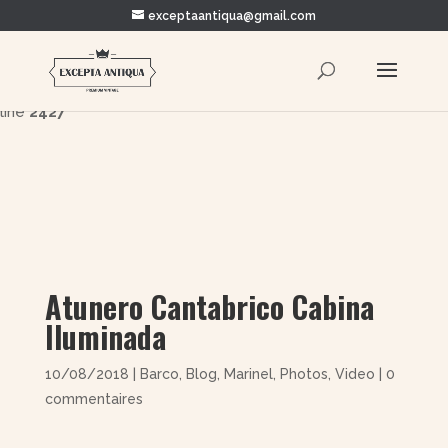
exceptaantiqua@gmail.com
Warning
: Trying to access array offset on value of type bool in
/home/clients/5878c93dae3916ada0d395ae4c8edcee/e
content/themes/Divi/includes/builder/functions.php
on
line
2427
Atunero Cantabrico Cabina
Iluminada
10/08/2018
|
Barco
,
Blog
,
Marinel
,
Photos
,
Video
|
0
commentaires