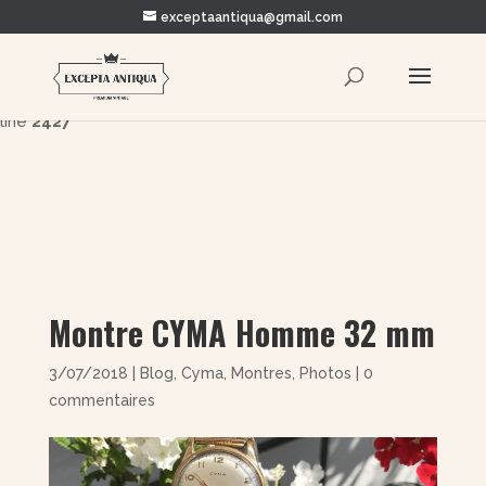
exceptaantiqua@gmail.com
Warning
: Trying to access array offset on value of type bool in
/home/clients/5878c93dae3916ada0d395ae4c8edcee/e
content/themes/Divi/includes/builder/functions.php
on
line
2427
Montre CYMA Homme 32 mm
3/07/2018
|
Blog
,
Cyma
,
Montres
,
Photos
|
0
commentaires