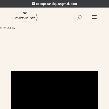
exceptaantiqua@gmail.com
Warning
: Trying to access array offset on value of type bool in
/home/clients/5878c93dae3916ada0d395ae4c8edcee/e
content/themes/Divi/includes/builder/functions.php
on
line
2427