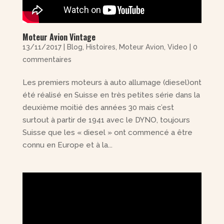
Moteur Avion Vintage
13/11/2017
|
Blog
,
Histoires
,
Moteur Avion
,
Video
|
0
commentaires
Les premiers moteurs à auto allumage (diesel)ont
été réalisé en Suisse en très petites série dans la
deuxième moitié des années 30 mais c’est
surtout à partir de 1941 avec le DYNO, toujours
Suisse que les « diesel » ont commencé a être
connu en Europe et à la...